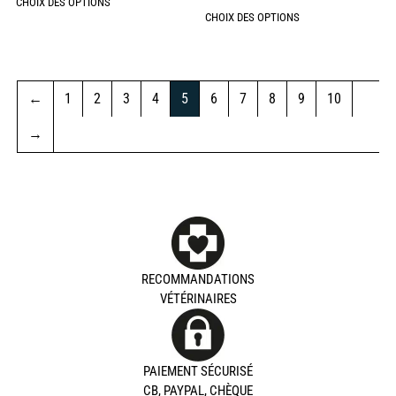
CHOIX DES OPTIONS
CHOIX DES OPTIONS
←
1
2
3
4
5
6
7
8
9
10
→
RECOMMANDATIONS
VÉTÉRINAIRES
PAIEMENT SÉCURISÉ
CB, PAYPAL, CHÈQUE