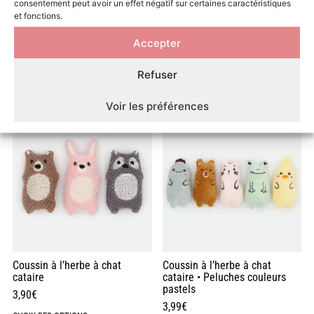
consentement peut avoir un effet négatif sur certaines caractéristiques
et fonctions.
Circuit avec balles pour chat •
Coussin à l’herbe à chat •
Accepter
Jouet interactif
Peluche imprégnée de cataire
11,99
€
4,50
€
3,99
€
Refuser
AJOUTER AU PANIER
CHOIX DES OPTIONS
Voir les préférences
Coussin à l’herbe à chat
Coussin à l’herbe à chat
cataire
cataire • Peluches couleurs
pastels
3,90
€
3,99
€