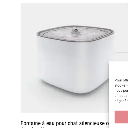
• Une hydratation optimale : les chats boivent na
• Une eau propre en continu : grâce à un filtre à
• Silencieuse et une faible consommation : la pomp
• Un entretien facile : notre fontaine à eau se dé
Pour off
stocker 
nous per
uniques 
négatif 
Fontaine à eau pour chat silencieuse ou bruit