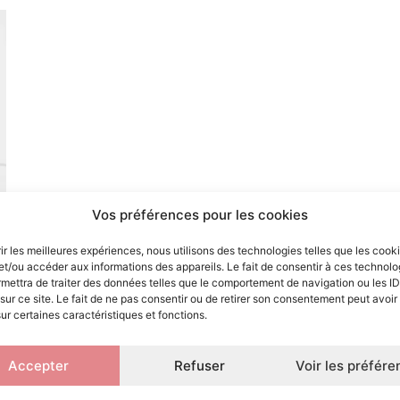
turellement peu ; une eau en mouvement stimule leur envie d
 charbon ou à mousse, les impuretés sont éliminées pour une 
e ultra silencieuse de notre fontaine à eau assure un foncti
monte et se nettoie simplement, pour un usage quotidien san
Vos préférences pour les cookies
rir les meilleures expériences, nous utilisons des technologies telles que les cook
et/ou accéder aux informations des appareils. Le fait de consentir à ces technolo
mettra de traiter des données telles que le comportement de navigation ou les ID
sur ce site. Le fait de ne pas consentir ou de retirer son consentement peut avoir 
sur certaines caractéristiques et fonctions.
Accepter
Refuser
Voir les préfér