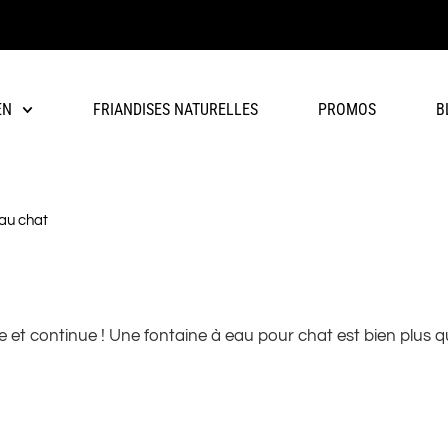
EN
FRIANDISES NATURELLES
PROMOS
B
eau chat
t continue ! Une fontaine à eau pour chat est bien plus qu’u
 à son système de circulation continue, elle encourage votre 
NE À EAU POUR VOTRE CHAT ?