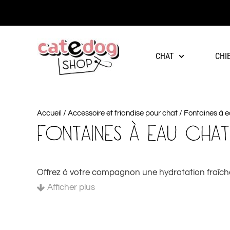
CHAT
CHI
Accueil
/
Accessoire et friandise pour chat
/ Fontaines à 
FONTAINES À EAU CHAT
Offrez à votre compagnon une hydratation fraîche e
pour la santé et le bien-être de votre félin. Grâce
Afficher plus
toujours fraîche, filtrée et oxygénée.
POURQUOI CHOISIR UNE FONTAI