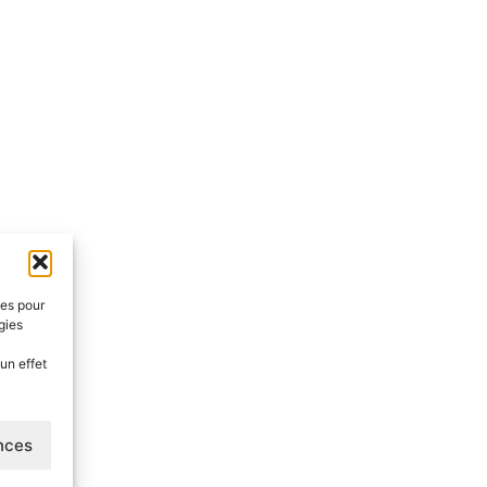
e boire.
eau plus saine.
onnement discret jour et nuit.
s contrainte.
ies pour
gies
un effet
ences