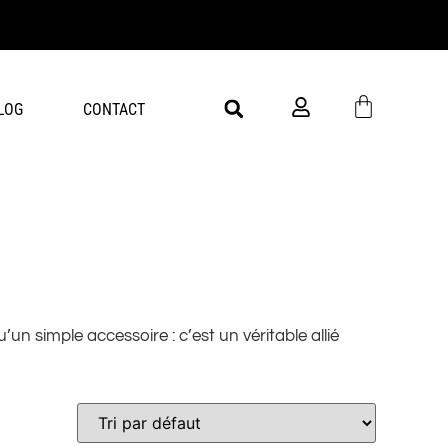
LOG
CONTACT
n simple accessoire : c’est un véritable allié
chat à boire davantage, lui offrant ainsi une eau