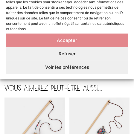
l’opportunité de sortir. Le chat d’appartement a les
telles que les cookies pour stocker et/ou accéder aux informations des
mêmes besoins et ce jouet sera idéal pour combler
appareils. Le fait de consentir à ces technologies nous permettra de
traiter des données telles que le comportement de navigation ou les ID
son manque d’activité et assouvir ses besoins
uniques sur ce site. Le fait de ne pas consentir ou de retirer son
comportementaux.
consentement peut avoir un effet négatif sur certaines caractéristiques
et fonctions.
Un jouet ne suffit pas pour occuper votre chat. En
effet, il est recommandé de disperser divers jouets un
Accepter
peu partout dans l’habitat. Ces autres jouets
pourront être des balles, des souris, un tunnel, des
Refuser
jouets alimentaires, un support lui permettant
d’observer l’extérieur…
Voir les préférences
VOUS AIMEREZ PEUT-ÊTRE AUSSI…