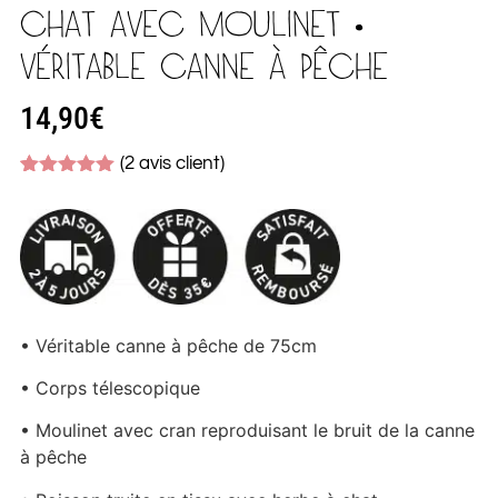
CHAT AVEC MOULINET •
VÉRITABLE CANNE À PÊCHE
14,90
€
(
2
avis client)
Noté
2
5.00
sur 5
basé sur
notations
client
• Véritable canne à pêche de 75cm
• Corps télescopique
• Moulinet avec cran reproduisant le bruit de la canne
à pêche