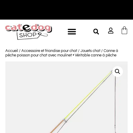
-10% à partir de 60€ d'achat
L
Accueil
/
Accessoire et friandise pour chat
/
Jouets chat
/ Canne à
pêche poisson pour chat avec moulinet • Véritable canne à pêche