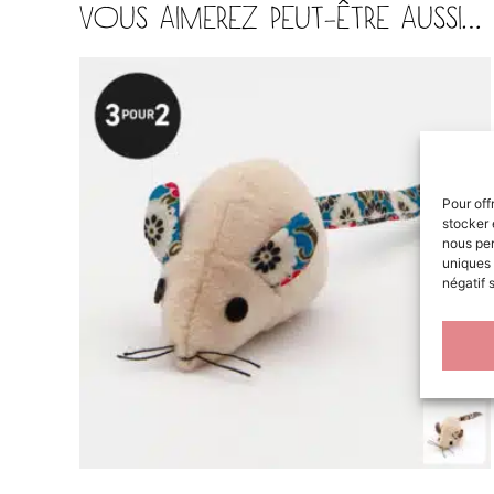
VOUS AIMEREZ PEUT-ÊTRE AUSSI…
Pour off
stocker 
nous per
uniques 
négatif 