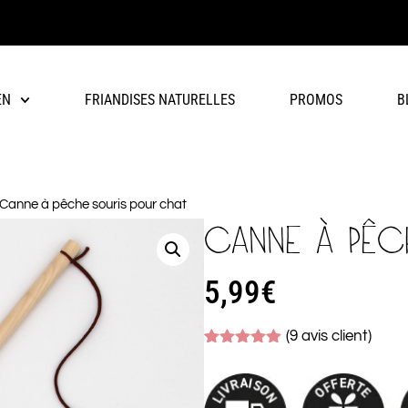
EN
FRIANDISES NATURELLES
PROMOS
B
 Canne à pêche souris pour chat
CANNE À PÊC
5,99
€
(
9
avis client)
Noté
9
4.89
sur 5
basé sur
notations