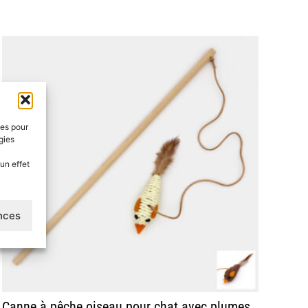
ies pour
gies
un effet
ences
Canne à pêche oiseau pour chat avec plumes