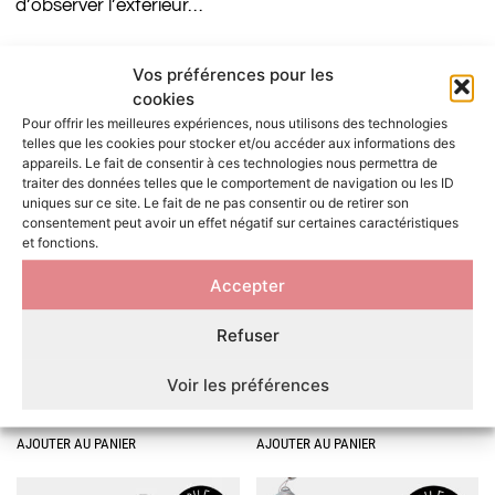
d’observer l’extérieur…
Vos préférences pour les
VOUS AIMEREZ PEUT-ÊTRE AUSSI…
cookies
Pour offrir les meilleures expériences, nous utilisons des technologies
telles que les cookies pour stocker et/ou accéder aux informations des
appareils. Le fait de consentir à ces technologies nous permettra de
traiter des données telles que le comportement de navigation ou les ID
uniques sur ce site. Le fait de ne pas consentir ou de retirer son
consentement peut avoir un effet négatif sur certaines caractéristiques
et fonctions.
Accepter
Refuser
Labyrinthe tourne balles pour
Poisson qui bouge pour chat –
chat • Tour à spirale
Jouet interactif
Voir les préférences
11,50
€
12,99
€
AJOUTER AU PANIER
AJOUTER AU PANIER