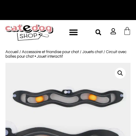
-10% à partir de 60€ d'achat
L
Accueil
/
Accessoire et friandise pour chat
/
Jouets chat
/ Circuit avec
balles pour chat • Jouet interactif