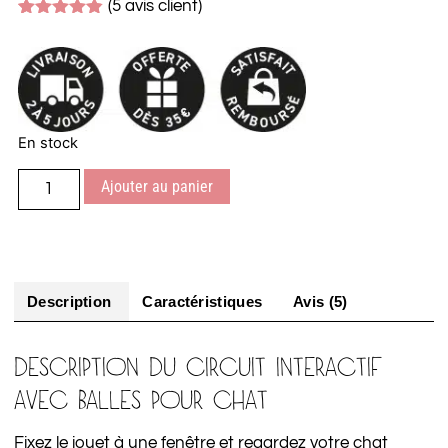
(
5
avis client)
Noté
5
4.80
sur 5
basé sur
notations
client
En stock
Ajouter au panier
Description
Caractéristiques
Avis (5)
DESCRIPTION DU CIRCUIT INTERACTIF
AVEC BALLES POUR CHAT
Fixez le jouet à une fenêtre et regardez votre chat