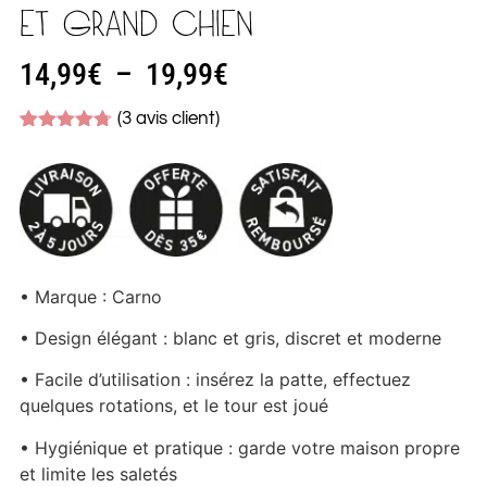
ET GRAND CHIEN
14,99
€
–
19,99
€
(
3
avis client)
Noté
3
4.67
sur 5
basé sur
notations
client
• Marque : Carno
• Design élégant : blanc et gris, discret et moderne
• Facile d’utilisation : insérez la patte, effectuez
quelques rotations, et le tour est joué
• Hygiénique et pratique : garde votre maison propre
et limite les saletés