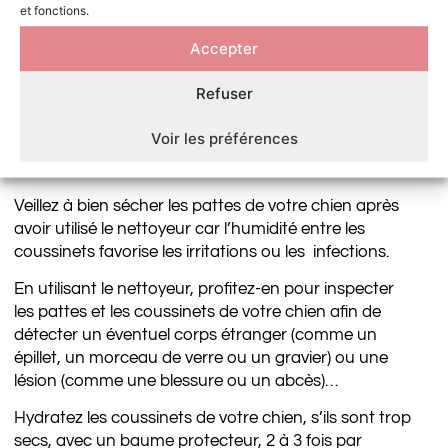
et fonctions.
4 • Entretenir le nettoyeur
Accepter
Retirez l’insert en silicone pour le rincer à l’eau claire.
Laissez sécher à l’air libre avant de le réutiliser.
Refuser
CONSEIL VÉTÉRINAIRE SUR LE
Voir les préférences
NETTOYEUR DE PATTE POUR CHIEN
Veillez à bien sécher les pattes de votre chien après
avoir utilisé le nettoyeur car l’humidité entre les
coussinets favorise les irritations ou les infections.
En utilisant le nettoyeur, profitez-en pour inspecter
les pattes et les coussinets de votre chien afin de
détecter un éventuel corps étranger (comme un
épillet, un morceau de verre ou un gravier) ou une
lésion (comme une blessure ou un abcès)…
Hydratez les coussinets de votre chien, s’ils sont trop
secs, avec un baume protecteur, 2 à 3 fois par