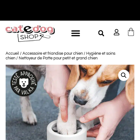
-10% à partir de 60€ d'achat
L
Accueil
/
Accessoire et friandise pour chien
/
Hygiène et soins
chien
/ Nettoyeur de Patte pour petit et grand chien