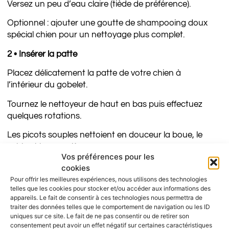
Versez un peu d’eau claire (tiède de préférence).
Optionnel : ajouter une goutte de shampooing doux
spécial chien pour un nettoyage plus complet.
2 • Insérer la patte
Placez délicatement la patte de votre chien à
l’intérieur du gobelet.
Tournez le nettoyeur de haut en bas puis effectuez
quelques rotations.
Les picots souples nettoient en douceur la boue, le
sable et la poussière.
Vos préférences pour les
3 • Retirer et sécher
cookies
Pour offrir les meilleures expériences, nous utilisons des technologies
Sortez la patte propre.
telles que les cookies pour stocker et/ou accéder aux informations des
appareils. Le fait de consentir à ces technologies nous permettra de
Essuyez avec une serviette douce, comme une
traiter des données telles que le comportement de navigation ou les ID
serviette microfibre
, pour enlever l’humidité.
uniques sur ce site. Le fait de ne pas consentir ou de retirer son
consentement peut avoir un effet négatif sur certaines caractéristiques