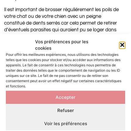
Il est important de brosser régulièrement les poils de
votre chat ou de votre chien avec un peigne
constitué de dents serrés car cela permet de retirer
d’éventuels parasites qui auraient pu se loger dans
son pelage, en particulier des puces mais également
Vos préférences pour les
des tiques.
cookies
En effet les puces sont des parasites qui se
Pour offrir les meilleures expériences, nous utilisons des technologies
telles que les cookies pour stocker et/ou accéder aux informations des
nourrissent du sang de leurs hôtes et sont
appareils. Le fait de consentir à ces technologies nous permettra de
responsables de différentes maladies comme :
traiter des données telles que le comportement de navigation ou les ID
uniques sur ce site. Le fait de ne pas consentir ou de retirer son
• La dermatite : une maladie inflammatoire de la
consentement peut avoir un effet négatif sur certaines caractéristiques
peau se développant principalement en été. Si votre
et fonctions.
chat ou votre chien souffre de dermatite, il peut
Accepter
d’ailleurs être judicieux de lui faire porter une
collerette gonflable (
pour chat
ou
pour chien
), afin
Refuser
d’empêcher votre petit compagnon de se gratter et
aggraver l’affection.
Voir les préférences
• Le ténia : un vers plat constitué de plusieurs