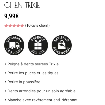
CHIEN TRIXIE
9,99
€
(
10
avis client)
Noté
10
4.90
sur 5
basé sur
notations
client
• Peigne à dents serrées Trixie
• Retire les puces et les tiques
• Retire la poussière
• Dents arrondies pour un soin agréable
• Manche avec revêtement anti-dérapant