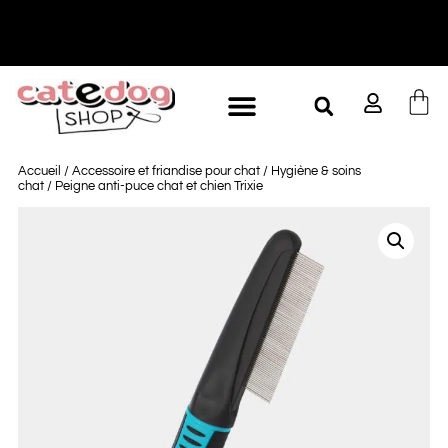
-10% à partir de 60€ d'achat
L
Accueil
/
Accessoire et friandise pour chat
/
Hygiène & soins
chat
/ Peigne anti-puce chat et chien Trixie