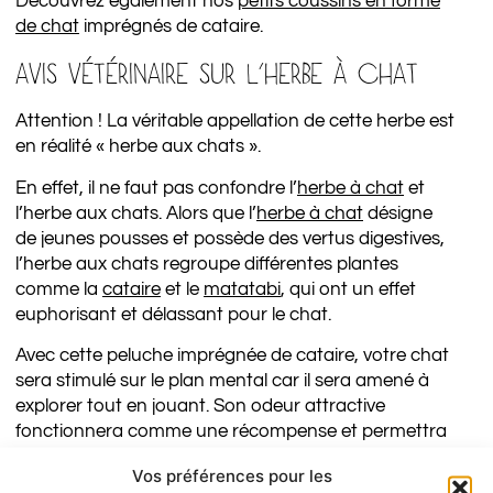
Découvrez également nos
petits coussins en forme
de chat
imprégnés de cataire.
AVIS VÉTÉRINAIRE SUR L’HERBE À CHAT
Attention ! La véritable appellation de cette herbe est
en réalité « herbe aux chats ».
En effet, il ne faut pas confondre l’
herbe à chat
et
l’herbe aux chats. Alors que l’
herbe à chat
désigne
de jeunes pousses et possède des vertus digestives,
l’herbe aux chats regroupe différentes plantes
comme la
cataire
et le
matatabi
, qui ont un effet
euphorisant et délassant pour le chat.
Avec cette peluche imprégnée de cataire, votre chat
sera stimulé sur le plan mental car il sera amené à
explorer tout en jouant. Son odeur attractive
fonctionnera comme une récompense et permettra
également à votre chat de maintenir une activité
Vos préférences pour les
physique contribuant à maintenir son poids de