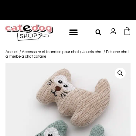
-10% à partir de 60€ d'achat
L
Accueil
/
Accessoire et friandise pour chat
/
Jouets chat
/ Peluche chat
à l’herbe à chat cataire