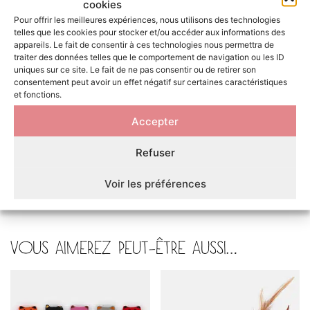
cookies
forme. Ce jouet lui permettra d’exprimer son
Pour offrir les meilleures expériences, nous utilisons des technologies
comportement naturel de chasseur favorable à son
telles que les cookies pour stocker et/ou accéder aux informations des
bien-être.
appareils. Le fait de consentir à ces technologies nous permettra de
traiter des données telles que le comportement de navigation ou les ID
La réaction à l’égard de la cataire n’est pas la même
uniques sur ce site. Le fait de ne pas consentir ou de retirer son
consentement peut avoir un effet négatif sur certaines caractéristiques
pour tous les chats. Les chats adultes, par exemple,
et fonctions.
y manifestent un grand intérêt.
Accepter
Il est déconseillé de proposer la peluche chaque jour
à votre chat afin de ne pas provoquer une
Refuser
surstimulation par l’herbe aux chats.
Ne mettez votre chat en contact avec la cataire que
Voir les préférences
si ce dernier est en bonne santé.
VOUS AIMEREZ PEUT-ÊTRE AUSSI…