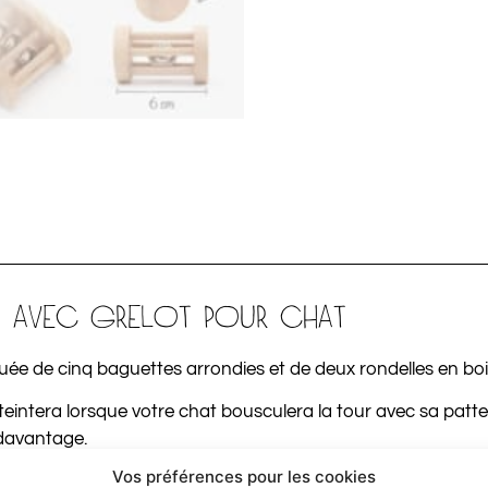
U AVEC GRELOT POUR CHAT
uée de cinq baguettes arrondies et de deux rondelles en boi
teintera lorsque votre chat bousculera la tour avec sa patte. 
r davantage.
Vos préférences pour les cookies
des vétérinaires car ses bénéfices participeront au bien-être