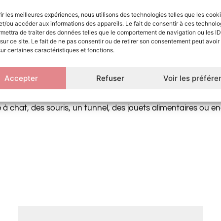
rir les meilleures expériences, nous utilisons des technologies telles que les cook
ntée d’une clochette et de bandelettes.
et/ou accéder aux informations des appareils. Le fait de consentir à ces technolo
mettra de traiter des données telles que le comportement de navigation ou les ID
ET ROULEAU AVEC GRELOT POUR CHAT
sur ce site. Le fait de ne pas consentir ou de retirer son consentement peut avoir 
sur certaines caractéristiques et fonctions.
mps à chasser quand il a l’opportunité de sortir. Pour les 
ira ses besoins comportementaux.
Accepter
Refuser
Voir les préfér
l est recommandé de disperser divers jouets un peu partout da
 à chat, des souris, un tunnel, des jouets alimentaires ou 