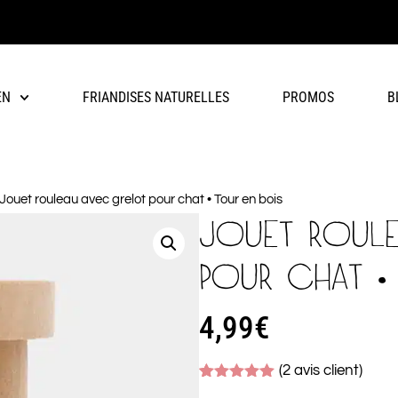
EN
FRIANDISES NATURELLES
PROMOS
B
Jouet rouleau avec grelot pour chat • Tour en bois
JOUET ROUL
POUR CHAT •
4,99
€
(
2
avis client)
Noté
2
5.00