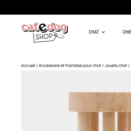
-10% à partir de 60€ d'achat
CHAT
CHI
Accueil
/
Accessoire et friandise pour chat
/
Jouets chat
/ 