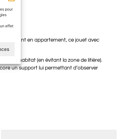
ies pour
gies
un effet
chats vivant en appartement, ce jouet avec
ences
ns l’habitat (en évitant la zone de litière).
encore un support lui permettant d’observer