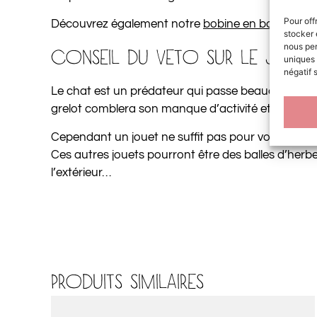
Pour off
Découvrez également notre
bobine en bois
agréme
stocker 
nous per
CONSEIL DU VETO SUR LE JOU
uniques 
négatif 
Le chat est un prédateur qui passe beaucoup de te
grelot comblera son manque d’activité et assouv
Cependant un jouet ne suffit pas pour votre chat. I
Ces autres jouets pourront être des balles d’herbe
l’extérieur…
PRODUITS SIMILAIRES