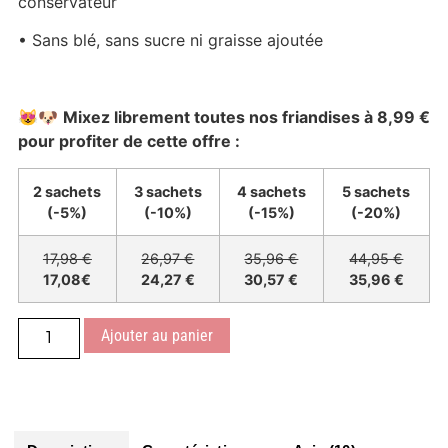
conservateur
• Sans blé, sans sucre ni graisse ajoutée
😻🐶
Mixez librement toutes nos friandises à 8,99 €
pour profiter de cette
offre :
2 sachets
3 sachets
4 sachets
5 sachets
(-5%)
(-10%)
(-15%)
(-20%)
17,98 €
26,97 €
35,96 €
44,95 €
17,08€
24,27 €
30,57 €
35,96 €
Ajouter au panier