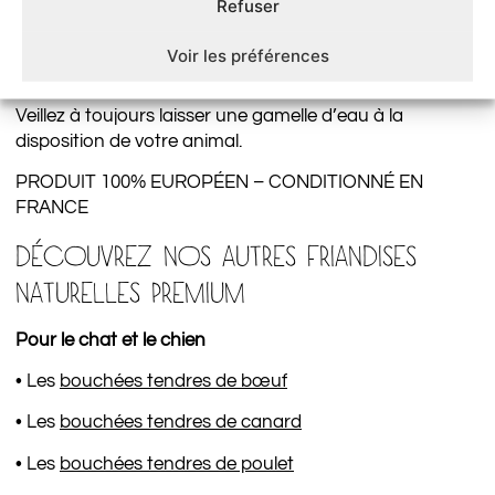
Refuser
Il s’agit d’un aliment complémentaire pour chat et
chien à conserver à l’abri de la chaleur et de
Voir les préférences
l’humidité.
Veillez à toujours laisser une gamelle d’eau à la
disposition de votre animal.
PRODUIT 100% EUROPÉEN – CONDITIONNÉ EN
FRANCE
DÉCOUVREZ NOS AUTRES FRIANDISES
NATURELLES PREMIUM
Pour le chat et le chien
• Les
bouchées tendres de bœuf
• Les
bouchées tendres de canard
• Les
bouchées tendres de poulet