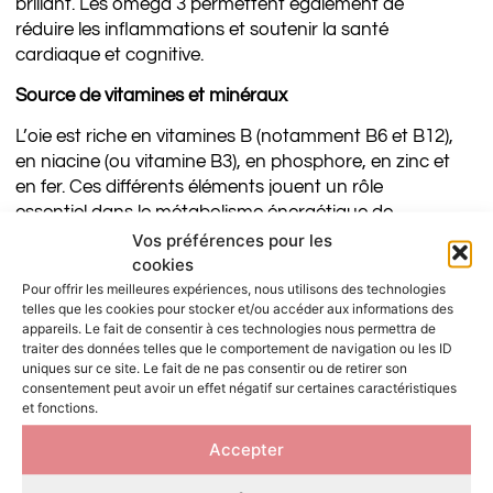
brillant. Les oméga 3 permettent également de
réduire les inflammations et soutenir la santé
cardiaque et cognitive.
Source de vitamines et minéraux
L’oie est riche en vitamines B (notamment B6 et B12),
en niacine (ou vitamine B3), en phosphore, en zinc et
en fer. Ces différents éléments jouent un rôle
essentiel dans le métabolisme énergétique de
l’organisme en aidant à convertir les aliments en
Vos préférences pour les
cookies
énergie.
Pour offrir les meilleures expériences, nous utilisons des technologies
Une appétence élevée
telles que les cookies pour stocker et/ou accéder aux informations des
appareils. Le fait de consentir à ces technologies nous permettra de
Enfin, le goût riche et savoureux de la viande d’oie la
traiter des données telles que le comportement de navigation ou les ID
uniques sur ce site. Le fait de ne pas consentir ou de retirer son
rend particulièrement attrayante pour les chats et
consentement peut avoir un effet négatif sur certaines caractéristiques
les chiens, ce qui peut être utile pour stimuler
et fonctions.
l’appétit des animaux difficiles.
Accepter
RECOMMANDATIONS