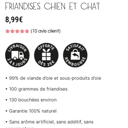
FRIANDISES CHIEN ET CHAT
8,99
€
(
10
avis client)
Noté
10
4.90
sur 5
basé sur
notations
client
• 99% de viande d’oie et sous-produits d’oie
• 100 grammes de friandises
• 130 bouchées environ
• Garantie 100% naturel
• Sans arôme artificiel, sans additif, sans