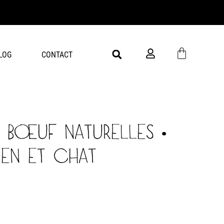
Livra
LOG
CONTACT
 BŒUF NATURELLES •
HIEN ET CHAT