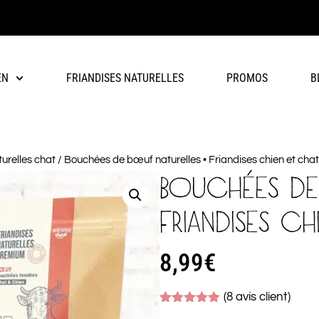
EN
FRIANDISES NATURELLES
PROMOS
B
turelles chat
/ Bouchées de bœuf naturelles • Friandises chien et chat
BOUCHÉES DE
FRIANDISES C
8,99
€
(
8
avis client)
Noté
8
4.88