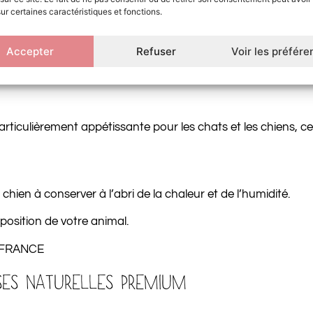
sur certaines caractéristiques et fonctions.
itamines liposolubles (A, D, E, K).
Accepter
Refuser
Voir les préfér
s acides gras et le zinc, contribuent à la santé de la peau 
iculièrement appétissante pour les chats et les chiens, ce qu
chien à conserver à l’abri de la chaleur et de l’humidité.
sposition de votre animal.
 FRANCE
ES NATURELLES PREMIUM