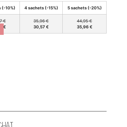
s (-10%)
4 sachets (-15%)
5 sachets (-20%)
7 €
35,96 €
44,95 €
7 €
30,57 €
35,96 €
CHAT