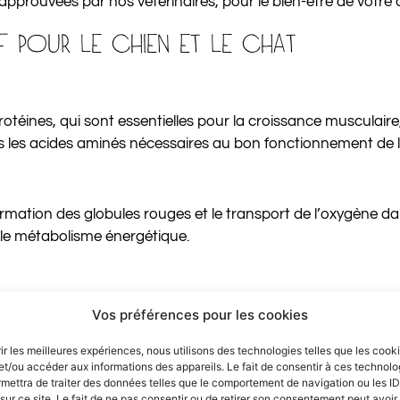
 approuvées par nos vétérinaires, pour le bien-être de votre 
F POUR LE CHIEN ET LE CHAT
téines, qui sont essentielles pour la croissance musculaire,
s les acides aminés nécessaires au bon fonctionnement de l
formation des globules rouges et le transport de l’oxygène dan
t le métabolisme énergétique.
s B (B3, B6 et B12), qui contribuent à la production d’éne
Vos préférences pour les cookies
rir les meilleures expériences, nous utilisons des technologies telles que les cook
et/ou accéder aux informations des appareils. Le fait de consentir à ces technolo
mettra de traiter des données telles que le comportement de navigation ou les ID
 celles-ci apportent une source d’énergie importante, en part
sur ce site. Le fait de ne pas consentir ou de retirer son consentement peut avoir 