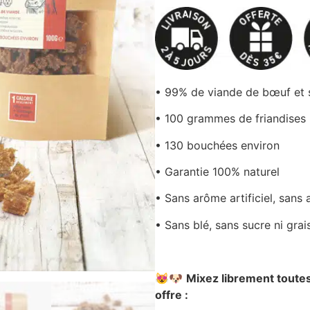
sur 5
basé sur
notations
client
• 99% de viande de bœuf et 
• 100 grammes de friandises
• 130 bouchées environ
• Garantie 100% naturel
• Sans arôme artificiel, sans 
• Sans blé, sans sucre ni grai
😻🐶
Mixez librement toutes
offre :