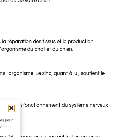
chat ou de votre chien.
 la réparation des tissus et la production
’organisme du chat et du chien.
s l’organisme. Le zinc, quant à lui, soutient le
rgie, au bon fonctionnement du système nerveux
ies pour
gies
iculier pour les chiens actifs. Les graisses
un effet