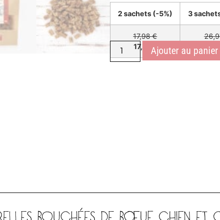
2 sachets (-5%)
3 sachet
17,98 €
26,9
17,08€
24,2
Ajouter au panier
TURELLES BOUCHÉES DE BŒUF CHIEN ET 