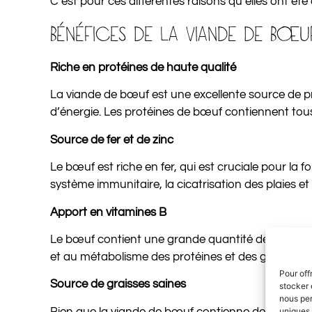
C’est pour ces différentes raisons qu’elles ont été
BÉNÉFICES DE LA VIANDE DE BŒU
Riche en protéines de haute qualité
La viande de bœuf est une excellente source de pro
d’énergie. Les protéines de bœuf contiennent tou
Source de fer et de zinc
Le bœuf est riche en fer, qui est cruciale pour la 
système immunitaire, la cicatrisation des plaies e
Apport en vitamines B
Le bœuf contient une grande quantité de vitamine
et au métabolisme des protéines et des graisses.
Pour off
Source de graisses saines
stocker 
nous per
Bien que la viande de bœuf contienne des graisses,
uniques 