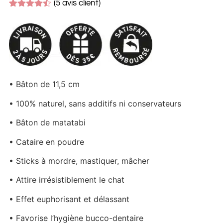
(
5
avis client)
Noté
5
4.40
sur 5
basé
sur
notations
client
• Bâton de 11,5 cm
• 100% naturel, sans additifs ni conservateurs
• Bâton de matatabi
• Cataire en poudre
• Sticks à mordre, mastiquer, mâcher
• Attire irrésistiblement le chat
• Effet euphorisant et délassant
• Favorise l’hygiène bucco-dentaire