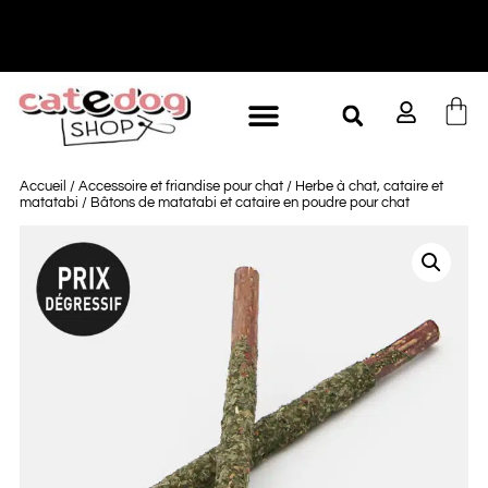
-10% à partir de 60€ d'achat
L
Accueil
/
Accessoire et friandise pour chat
/
Herbe à chat, cataire et
matatabi
/ Bâtons de matatabi et cataire en poudre pour chat