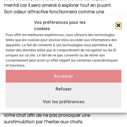
mental car il sera amené à explorer tout en jouant.
Son odeur attractive fonctionnera comme une
récompense et permettra également à votre chat de
Vos préférences pour les
maintenir une activité physique contribuant à
cookies
maintenir son poids de forme. Ce jouet lui permettra
Pour offrir les meilleures expériences, nous utilisons des technologies
d’exprimer son comportement naturel de chasseur
telles que les cookies pour stocker et/ou accéder aux informations des
favorable à son bien-être.
appareils. Le fait de consentir à ces technologies nous permettra de
traiter des données telles que le comportement de navigation ou les ID
Vous pouvez également attacher un stick au bout
uniques sur ce site. Le fait de ne pas consentir ou de retirer son
consentement peut avoir un effet négatif sur certaines caractéristiques
d’une ficelle pour inciter votre chat à l’attraper, en
et fonctions.
vous souvenant qu’il est important de ne jamais
jouer directement avec les mains !
Accepter
La réaction à l’égard du matatabi et de la cataire
Refuser
n’est pas la même pour tous les chats. Les chats
adultes, par exemple, y manifestent un grand intérêt.
Voir les préférences
Il est déconseillé de donner un stick chaque jour à
votre chat afin de ne pas provoquer une
surstimulation par l’herbe-aux-chats.