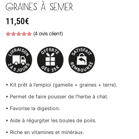
GRAINES À SEMER
11,50
€
(
4
avis client)
Noté
4
5.00
sur 5
basé sur
notations
client
• Kit prêt à l’emploi (gamelle + graines + terre).
• Permet de faire pousser de l’herbe à chat.
• Favorise la digestion.
• Aide à régurgiter les boules de poils.
• Riche en vitamines et minéraux.