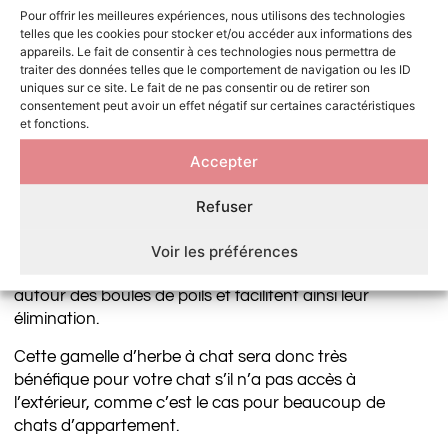
votre chat.
Pour offrir les meilleures expériences, nous utilisons des technologies
telles que les cookies pour stocker et/ou accéder aux informations des
Les boules de poils peuvent également être
appareils. Le fait de consentir à ces technologies nous permettra de
traiter des données telles que le comportement de navigation ou les ID
évacuées lorsque votre chat fait ses selles.
uniques sur ce site. Le fait de ne pas consentir ou de retirer son
Cependant, si elles sont trop grosses, elles peuvent
consentement peut avoir un effet négatif sur certaines caractéristiques
boucher l’intestin grêle et stopper le passage des
et fonctions.
matières alimentaires, créant une occlusion
Accepter
intestinale.
En proposant cette gamelle d’herbe à chat à votre
Refuser
chat, vous lui permettrez de se purger plus
facilement et d’éviter de graves problèmes de santé.
Voir les préférences
Ingérées par le chat, les tiges d’herbe s’enroulent
autour des boules de poils et facilitent ainsi leur
élimination.
Cette gamelle d’herbe à chat sera donc très
bénéfique pour votre chat s’il n’a pas accès à
l’extérieur, comme c’est le cas pour beaucoup de
chats d’appartement.