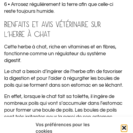
6 • Arrosez régulièrement la terre afin que celle-ci
reste toujours humide.
BIENFAITS ET AVIS VÉTÉRINAIRE SUR
L’HERBE À CHAT
Cette herbe à chat, riche en vitamines et en fibres,
fonctionne comme un régulateur du système
digestif.
Le chat a besoin d’ingérer de l’herbe afin de favoriser
la digestion et pour l’aider à régurgiter les boules de
poils qui se forment dans son estomac en se léchant.
En effet, lorsque le chat fait sa toilette, il ingère de
nombreux poils qui vont s’accumuler dans l’estomac
pour former une boule de poils. Les boules de poils
sont très irritantes pour la paroi de son estomac.
Cette irritation stimule alors la motricité gastrique et
Vos préférences pour les
entraîne la régurgitation des boules de poils par
cookies