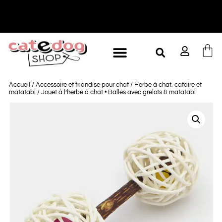
-10% à partir de 60€ d'achat
L
Accueil
/
Accessoire et friandise pour chat
/
Herbe à chat, cataire et
matatabi
/ Jouet à l’herbe à chat • Balles avec grelots & matatabi