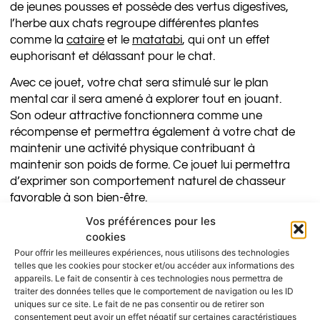
de jeunes pousses et possède des vertus digestives,
l’herbe aux chats regroupe différentes plantes
comme la
cataire
et le
matatabi
, qui ont un effet
euphorisant et délassant pour le chat.
Avec ce jouet, votre chat sera stimulé sur le plan
mental car il sera amené à explorer tout en jouant.
Son odeur attractive fonctionnera comme une
récompense et permettra également à votre chat de
maintenir une activité physique contribuant à
maintenir son poids de forme. Ce jouet lui permettra
d’exprimer son comportement naturel de chasseur
favorable à son bien-être.
Vos préférences pour les
La réaction à l’égard du matatabi n’est pas la même
cookies
pour tous les chats. Les chats adultes, par exemple,
Pour offrir les meilleures expériences, nous utilisons des technologies
y manifestent un grand intérêt.
telles que les cookies pour stocker et/ou accéder aux informations des
appareils. Le fait de consentir à ces technologies nous permettra de
Il est déconseillé de proposer ce jouet chaque jour à
traiter des données telles que le comportement de navigation ou les ID
votre chat afin de ne pas provoquer une
uniques sur ce site. Le fait de ne pas consentir ou de retirer son
surstimulation par l’herbe aux chats.
consentement peut avoir un effet négatif sur certaines caractéristiques