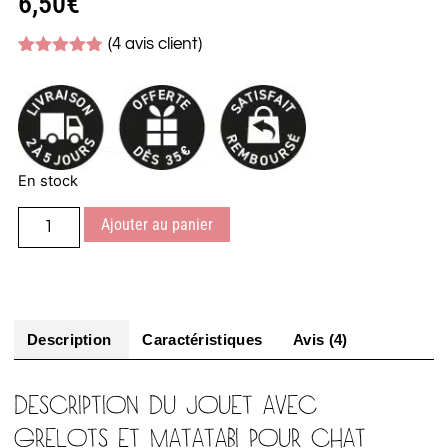
6,50
€
(
4
avis client)
Noté
4
4.75
sur 5
basé sur
notations
client
En stock
Ajouter au panier
Description
Caractéristiques
Avis (4)
DESCRIPTION DU JOUET AVEC
GRELOTS ET MATATABI POUR CHAT