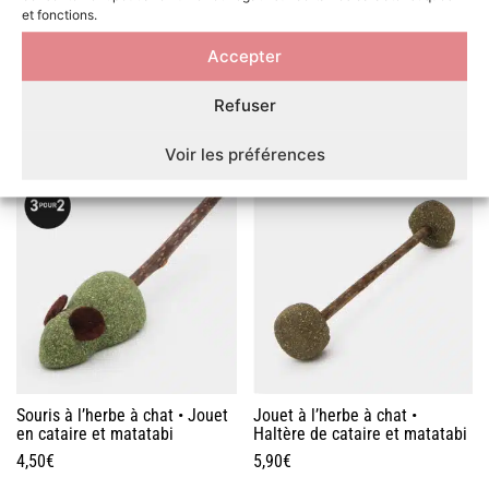
et fonctions.
Ne mettez votre chat en contact avec l’herbe aux
Accepter
chats que si ce dernier est en bonne santé.
Refuser
VOUS AIMEREZ PEUT-ÊTRE AUSSI…
Voir les préférences
Souris à l’herbe à chat • Jouet
Jouet à l’herbe à chat •
en cataire et matatabi
Haltère de cataire et matatabi
4,50
€
5,90
€