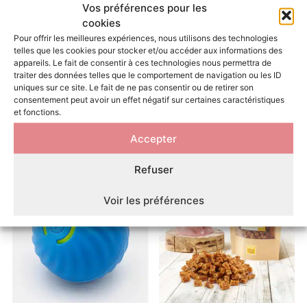
Vos préférences pour les
cookies
Pour offrir les meilleures expériences, nous utilisons des technologies
telles que les cookies pour stocker et/ou accéder aux informations des
appareils. Le fait de consentir à ces technologies nous permettra de
traiter des données telles que le comportement de navigation ou les ID
Gamelle chien longues
Balle à friandises pour chien •
uniques sur ce site. Le fait de ne pas consentir ou de retirer son
oreilles : cocker, beagle,
Balle qui nettoie les dents
consentement peut avoir un effet négatif sur certaines caractéristiques
cavalier king charles, teckel
5,99
€
–
8,50
€
et fonctions.
29,99
€
–
39,99
€
CHOIX DES OPTIONS
Accepter
CHOIX DES OPTIONS
Refuser
Voir les préférences