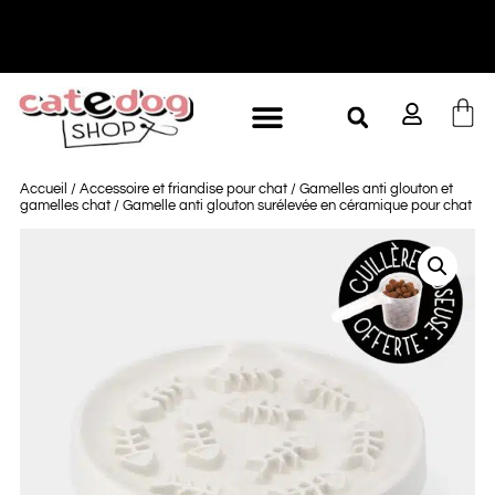
-10% à partir de 60€ d'achat
L
Accueil
/
Accessoire et friandise pour chat
/
Gamelles anti glouton et
gamelles chat
/ Gamelle anti glouton surélevée en céramique pour chat