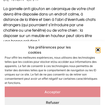
La gamelle anti glouton en céramique de votre chat
devra être disposée dans un endroit calme, à
distance de la litière et bien à l’abri d’éventuels chats
étrangers (qui pourraient s’introduire par une
chatière ou une fenêtre) ou de votre chien : la
disposer sur un meuble en hauteur peut alors être
une bonne solution !
Vos préférences pour les
N’oubliez pas de délivrer de l’eau à votre petit
cookies
compagnon dans une gamelle à large base car les
Pour offrir les meilleures expériences, nous utilisons des technologies
chats n’aiment pas se mouiller les moustaches !
telles que les cookies pour stocker et/ou accéder aux informations des
Celle-ci sera disposée de préférence à distance de la
appareils. Le fait de consentir à ces technologies nous permettra de
traiter des données telles que le comportement de navigation ou les ID
nourriture, et l’eau sera renouvelée tous les jours car
uniques sur ce site. Le fait de ne pas consentir ou de retirer son
le chat aime l’eau fraîche.
consentement peut avoir un effet négatif sur certaines caractéristiques
et fonctions.
Pensez à facilitez l’accès à la gamelle anti glouton en
céramique si votre chat présente un handicap
Accepter
particulier.
Refuser