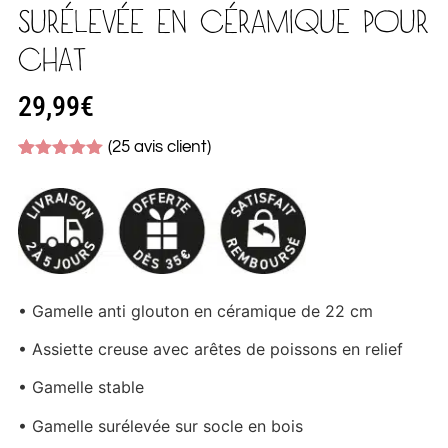
SURÉLEVÉE EN CÉRAMIQUE POUR
CHAT
29,99
€
(
25
avis client)
Noté
25
4.92
sur 5
basé sur
notations
client
• Gamelle anti glouton en céramique de 22 cm
• Assiette creuse avec arêtes de poissons en relief
• Gamelle stable
• Gamelle surélevée sur socle en bois