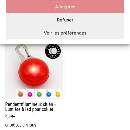
Accepter
Collier sport réfléchissant
Collier sport réfléchissant
pour chien couleur fluo
pour chien noir
Refuser
15,90
€
–
24,90
€
16,90
€
–
24,90
€
CHOIX DES OPTIONS
CHOIX DES OPTIONS
Voir les préférences
Pendentif lumineux chien •
Lumière à led pour collier
4,99
€
CHOIX DES OPTIONS