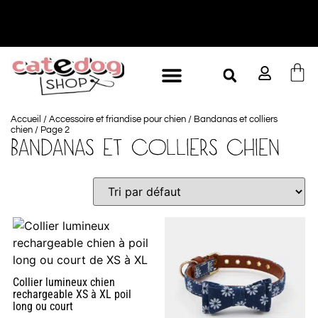
-10% à partir de 60€ d'achat
L
Accueil
/
Accessoire et friandise pour chien
/
Bandanas et colliers
chien
/ Page 2
BANDANAS ET COLLIERS CHIEN
Collier lumineux chien
rechargeable XS à XL poil
long ou court