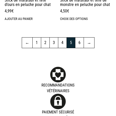
Stick de matatabi et tête
Stick de matatabi et tête de
d’ours en peluche pour chat
monstre en peluche pour chat
4,99
€
4,50
€
AJOUTER AU PANIER
CHOIX DES OPTIONS
←
1
2
3
4
5
6
→
RECOMMANDATIONS
VÉTÉRINAIRES
PAIEMENT SÉCURISÉ