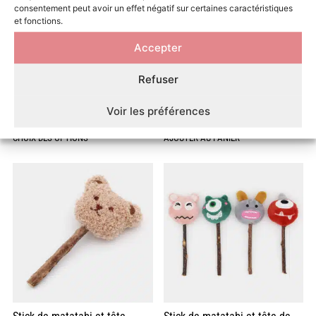
consentement peut avoir un effet négatif sur certaines caractéristiques
et fonctions.
Accepter
Refuser
Stick de matatabi et corps
Stick de matatabi et hibou en
d’animal en peluche pour chat
peluche pour chat
Voir les préférences
5,90
€
5,99
€
CHOIX DES OPTIONS
AJOUTER AU PANIER