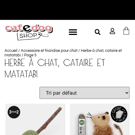
-10% à partir de 60€ d'achat
L
Accueil
/
Accessoire et friandise pour chat
/
Herbe à chat, cataire et
matatabi
/ Page 5
HERBE À CHAT, CATAIRE ET
MATATABI