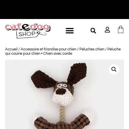
Livraison offerte dès 35€ d'achat
-
Accueil
/
Accessoire et friandise pour chien
/
Peluches chien
/ Peluche
qui couine pour chien • Chien avec corde