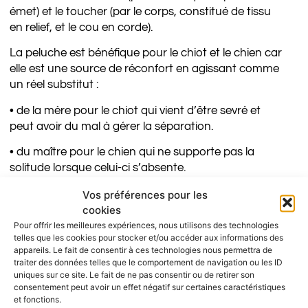
émet) et le toucher (par le corps, constitué de tissu
en relief, et le cou en corde).
La peluche est bénéfique pour le chiot et le chien car
elle est une source de réconfort en agissant comme
un réel substitut :
• de la mère pour le chiot qui vient d’être sevré et
peut avoir du mal à gérer la séparation.
• du maître pour le chien qui ne supporte pas la
solitude lorsque celui-ci s’absente.
Il est recommandé d’éviter les jeux de tiraillement
Vos préférences pour les
cookies
avec son chien (le maître et le chien tirent sur la
peluche chacun de leur côté) afin de ne pas l’exciter.
Pour offrir les meilleures expériences, nous utilisons des technologies
telles que les cookies pour stocker et/ou accéder aux informations des
appareils. Le fait de consentir à ces technologies nous permettra de
traiter des données telles que le comportement de navigation ou les ID
VOUS AIMEREZ PEUT-ÊTRE AUSSI…
uniques sur ce site. Le fait de ne pas consentir ou de retirer son
consentement peut avoir un effet négatif sur certaines caractéristiques
et fonctions.