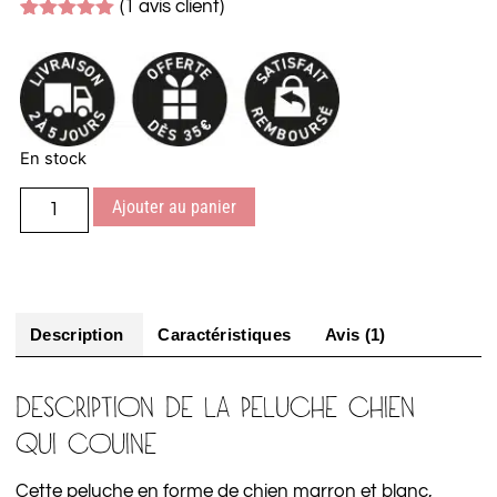
(
1
avis client)
Noté
1
5.00
sur 5
basé sur
notation
client
En stock
Ajouter au panier
Description
Caractéristiques
Avis (1)
DESCRIPTION DE LA PELUCHE CHIEN
QUI COUINE
Cette peluche en forme de chien marron et blanc,