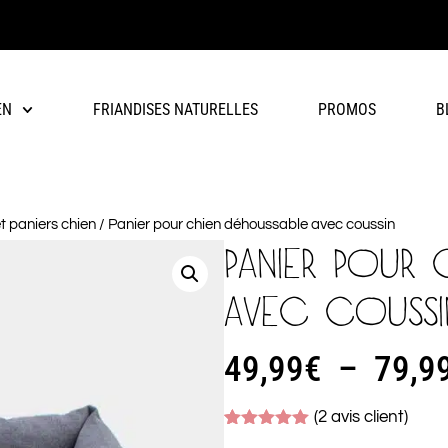
EN
FRIANDISES NATURELLES
PROMOS
B
 paniers chien
/ Panier pour chien déhoussable avec coussin
PANIER POUR 
AVEC COUSSI
49,99
€
–
79,9
(
2
avis client)
Noté
2
5.00