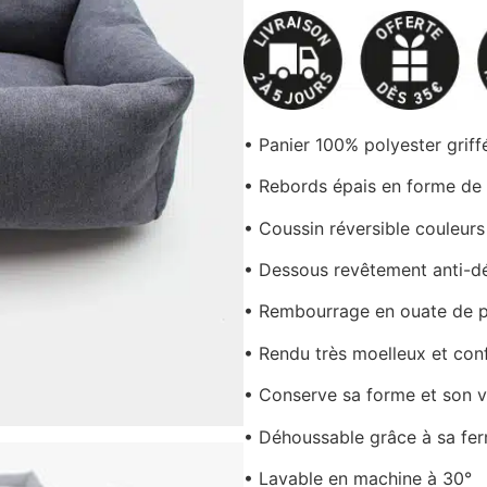
sur 5
basé sur
notations
client
• Panier 100% polyester grif
• Rebords épais en forme de
• Coussin réversible couleurs 
• Dessous revêtement anti-d
• Rembourrage en ouate de p
• Rendu très moelleux et con
• Conserve sa forme et son 
• Déhoussable grâce à sa fer
• Lavable en machine à 30°