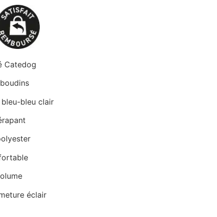
fé Catedog
 boudins
bleu-bleu clair
érapant
olyester
fortable
volume
meture éclair