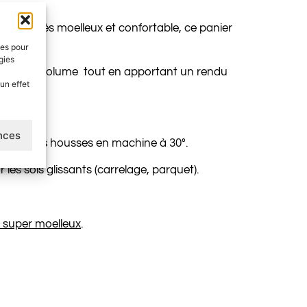
chien. Très moelleux et confortable, ce panier
ies pour
gies
 donner du volume tout en apportant un rendu
un effet
ences
e laver les housses en machine à 30°.
es sols glissants (carrelage, parquet).
t super moelleux
.