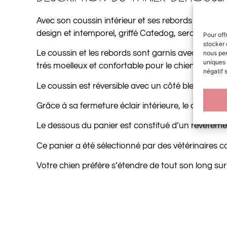
Avec son coussin intérieur et ses rebords épais, c
design et intemporel, griffé Catedog, sera un cocon
Pour off
stocker 
Le coussin et les rebords sont garnis avec de la
nous per
uniques 
très moelleux et confortable pour le chien.
négatif 
Le coussin est réversible avec un côté bleu et l’autr
Grâce à sa fermeture éclair intérieure, le coussin
Le dessous du panier est constitué d’un revêtemen
Ce panier a été sélectionné par des vétérinaires ca
Votre chien préfère s’étendre de tout son long s