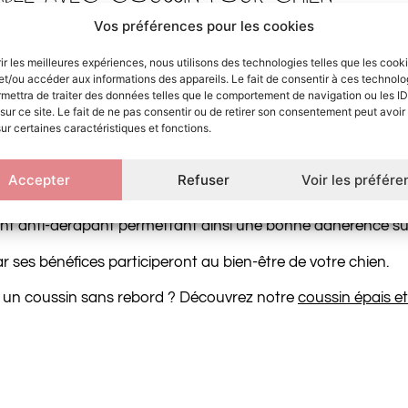
Vos préférences pour les cookies
e couchage apportera tout le confort nécessaire pour votre 
 idéal dans lequel votre chien pourra se blottir.
rir les meilleures expériences, nous utilisons des technologies telles que les cook
et/ou accéder aux informations des appareils. Le fait de consentir à ces technolo
 ouate de polyester. Ce type de garnissage a l’avantage de
mettra de traiter des données telles que le comportement de navigation ou les ID
sur ce site. Le fait de ne pas consentir ou de retirer son consentement peut avoir 
sur certaines caractéristiques et fonctions.
e bleu clair.
Accepter
Refuser
Voir les préfér
 et les rebords du panier sont facilement déhoussables afin d
t anti-dérapant permettant ainsi une bonne adhérence sur l
r ses bénéfices participeront au bien-être de votre chien.
ur un coussin sans rebord ? Découvrez notre
coussin épais e