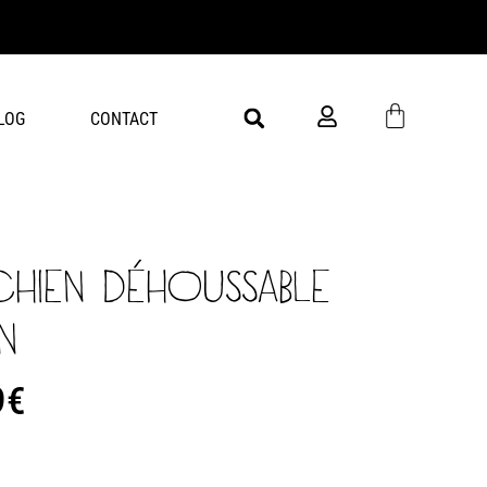
Livra
LOG
CONTACT
CHIEN DÉHOUSSABLE
N
9
€