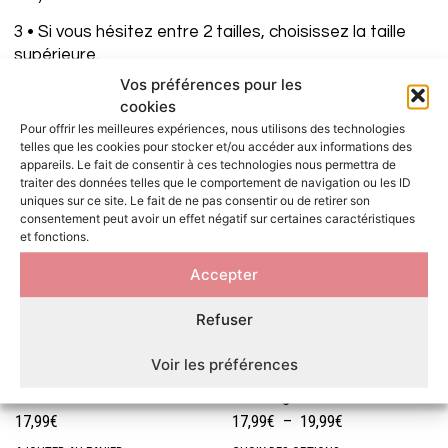
3 • Si vous hésitez entre 2 tailles, choisissez la taille
supérieure.
Vos préférences pour les
cookies
VOUS AIMEREZ PEUT-ÊTRE AUSSI…
Pour offrir les meilleures expériences, nous utilisons des technologies
telles que les cookies pour stocker et/ou accéder aux informations des
appareils. Le fait de consentir à ces technologies nous permettra de
traiter des données telles que le comportement de navigation ou les ID
uniques sur ce site. Le fait de ne pas consentir ou de retirer son
consentement peut avoir un effet négatif sur certaines caractéristiques
et fonctions.
Accepter
Refuser
Voir les préférences
Collier bandana pour chien •
Collier bandana pour chien •
Foulard bleu à fleurs
Foulard gris chiné
17,99
€
17,99
€
–
19,99
€