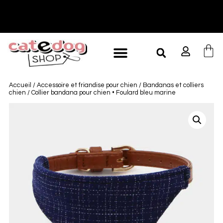
-10% à partir de 60€ d'achat
L
Accueil
/
Accessoire et friandise pour chien
/
Bandanas et colliers
chien
/ Collier bandana pour chien • Foulard bleu marine