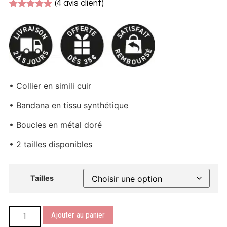
(
4
avis client)
Noté
4
5.00
sur 5
basé sur
notations
client
• Collier en simili cuir
• Bandana en tissu synthétique
• Boucles en métal doré
• 2 tailles disponibles
Tailles
Ajouter au panier