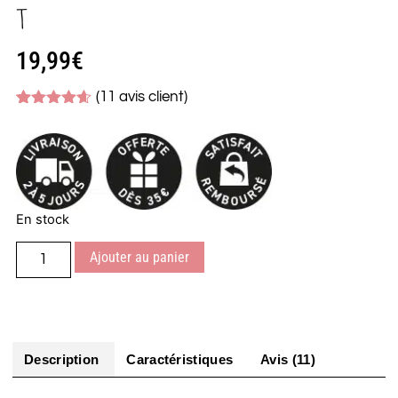
T
19,99
€
(
11
avis client)
Noté
11
4.55
sur 5
basé sur
notations
client
En stock
Ajouter au panier
Description
Caractéristiques
Avis (11)