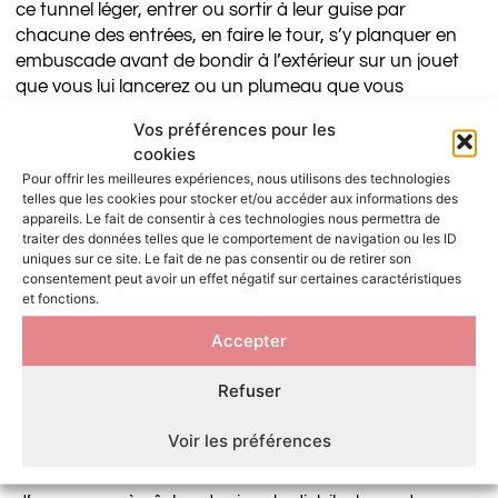
ce tunnel léger, entrer ou sortir à leur guise par
chacune des entrées, en faire le tour, s’y planquer en
embuscade avant de bondir à l’extérieur sur un jouet
que vous lui lancerez ou un plumeau que vous
agiterez. Il pourra également agiter avec sa patte le
Vos préférences pour les
pompon pendu à l’une des extrémités du tunnel.
cookies
Celui-ci se mettra sans doute à bouger tout seul dès
Pour offrir les meilleures expériences, nous utilisons des technologies
que votre chat courra dans le tunnel. Votre chat sera
telles que les cookies pour stocker et/ou accéder aux informations des
auto-stimulé par ce tunnel et pourra s’amuser seul
appareils. Le fait de consentir à ces technologies nous permettra de
traiter des données telles que le comportement de navigation ou les ID
durant de longues périodes.
uniques sur ce site. Le fait de ne pas consentir ou de retirer son
consentement peut avoir un effet négatif sur certaines caractéristiques
Les chats les plus timides pourront également se
et fonctions.
reposer dans le tunnel, voire s’y cacher, pour s’isoler
et assouvir leur besoin de sécurité.
Accepter
Proposez également d’autres jouets à votre chat en
Refuser
les dispersant un peu partout dans l’habitat (en
évitant la zone de litière). Ces jouets pourront être
Voir les préférences
des balles d’herbe à chat, des souris, balles, poissons
ou des oiseaux factices au bout d’une ficelle ou