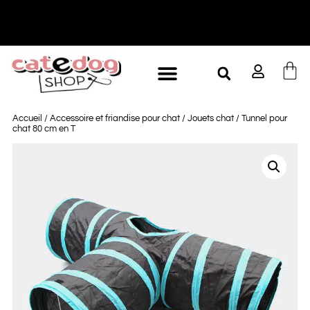
-10% à partir de 60€ d'achat
L
Accueil
/
Accessoire et friandise pour chat
/
Jouets chat
/ Tunnel pour
chat 80 cm en T