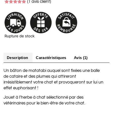
(
1
avis client)
Noté
1
5.00
sur 5
basé sur
notation
client
Rupture de stock
Description
Caractéristiques
Avis (1)
Un bâton de matatabi auquel sont fixées une balle
de cataire et des plumes qui attireront
irrésistiblement votre chat et provoqueront sur lui un
effet euphorisant !
Jouet à l’herbe à chat sélectionné par des
vétérinaires pour le bien-être de votre chat.