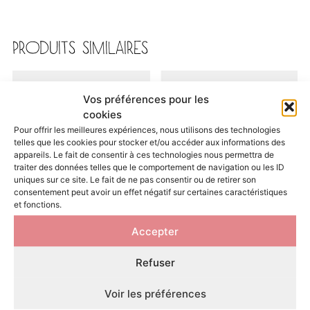
PRODUITS SIMILAIRES
Vos préférences pour les
cookies
Pour offrir les meilleures expériences, nous utilisons des technologies
telles que les cookies pour stocker et/ou accéder aux informations des
appareils. Le fait de consentir à ces technologies nous permettra de
traiter des données telles que le comportement de navigation ou les ID
uniques sur ce site. Le fait de ne pas consentir ou de retirer son
consentement peut avoir un effet négatif sur certaines caractéristiques
et fonctions.
Herbe à chat • Kit bac et
Jouet à l’herbe à chat • Balles
Accepter
graines à semer
avec grelots & matatabi
4,99
€
6,50
€
Refuser
AJOUTER AU PANIER
AJOUTER AU PANIER
Voir les préférences